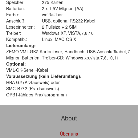
Speicher:
275 Karten
Batterien:
2 x 1,5V Mignon (AA)
Farbe:
weiß/silber
Anschluß:
USB, optional RS232 Kabel
Leseeinheiten:
2 Fullsize + 2 SIM
Treiber:
Windows XP, VISTA,7,8,10
Kompatib.:
Linux, MAC-OS X
Lieferumfang:
ZEMO VML-GK2 Kartenleser, Handbuch, USB-Anschlußkabel, 2
Mignon Batterien, Treiber-CD: Windows xp,vista,7,8,10,11
Optional:
VML-GK-Seriell-Kabel
Voraussetzung (kein Lieferumfang):
HBA G2 (Arztausweis) oder
SMC-B G2 (Praxisausweis)
OPB1-fähiges Praxisprogramm
About
Über uns